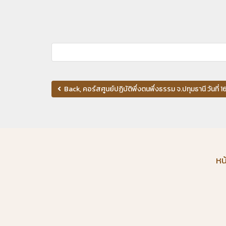
Back, คอร์สศูนย์ปฏิบัติพึ่งตนพึ่งธรรม จ.ปทุมธานี วันที่
หน