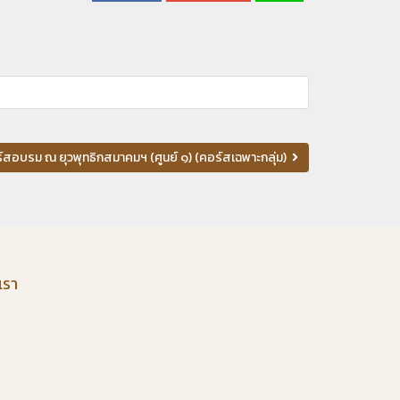
์สอบรม ณ ยุวพุทธิกสมาคมฯ (ศูนย์ ๑) (คอร์สเฉพาะกลุ่ม)
เรา