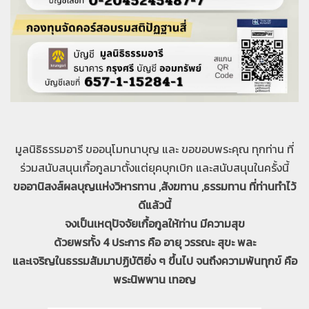
มูลนิธิธรรมอารี ขออนุโมทนาบุญ และ ขอขอบพระคุณ ทุกท่าน
ที่
ร่วมสนับสนุนเกื้อกูลมาตั้งแต่ยุคบุกเบิก และสนับสนุนในครั้งนี้
ขออานิสงส์​ผลบุญ​เเห่งวิหารทาน ,สังฆทาน ,ธรรมทาน ที่ท่านทำไว้
ดีแล้วนี้
จงเป็นเหตุปัจจัยเกื้อกูลให้ท่าน มีความสุข
ด้วยพรทั้ง 4 ประการ คือ อายุ วรรณะ สุขะ พละ
และเจริญในธรรมสัมมาปฏิบัติยิ่ง ๆ ขึ้นไป
จนถึงความพ้นทุกข์ คือ
พระนิพพาน เทอญ