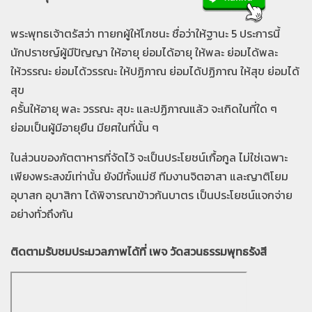
พระพุทธเจ้าตรัสว่า ทายกผู้ให้โภชนะ ชื่อว่าให้ฐานะ 5 ประการนี้
นักปราชญ์ผู้มีปัญญา ให้อายุ ย่อมได้อายุ
ให้พละ ย่อมได้พละ
ให้วรรณะ ย่อมได้วรรณะ ให้ปฏิภาณ ย่อมได้ปฏิภาณ ให้สุข ย่อมได้
สุข
ครั้นให้อายุ พละ วรรณะ สุขะ และปฏิภาณแล้ว จะเกิดในที่ใด ๆ
ย่อมเป็นผู้มีอายุยืน มียศในที่นั้น ๆ
ในส่วนของภัตตาหารที่จัดไว้ จะเป็นประโยชน์เกื้อกูล ไม่ใช่เฉพาะ
เพียงพระสงฆ์เท่านั้น
ยังมีทั้งแม่ชี ทีมงานจิตอาสา และญาติโยม
อุบาสก อุบาสิกา
ได้พิจารณาข้าวก้นบาตร เป็นประโยชน์แจกจ่าย
อย่างทั่วถึงกัน
ติดตามรับชมประมวลภาพได้ที่ เพจ วัดสวนธรรมพุทธรังสี