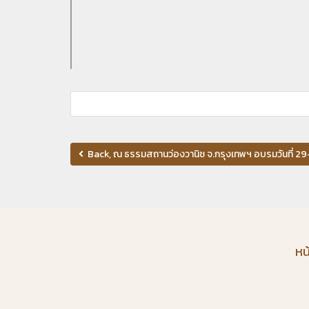
Back, ณ ธรรมสถานว่องวานิช จ.กรุงเทพฯ อบรมวันที่ 29-
หน