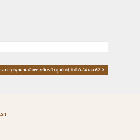
ัสสนายุวพุทธฯเฉลิมพระเกียรติ (ศูนย์ ๒) วันที่ 8-14 ธ.ค.62
เรา