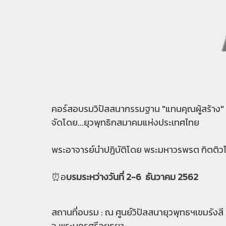
คอร์สอบรมวิปัสสนากรรมฐาน "แทนคุณผู้สร้าง"
จัดโดย...ยุวพุทธิกสมาคมแห่งประเทศไทย
พระอาจารย์นำปฏิบัติโดย พระมหาวรพรต กิตติว
⏰อ
บรมระหว่างวันที่ 2-6 ธันวาคม 2562
สถานที่อบรม : ณ ศูนย์วิปัสสนายุวพุทธฯเขมรังสี
จ.พระนครศรีอยุธยา