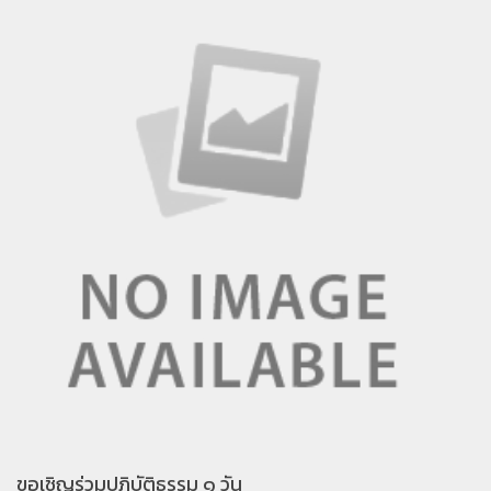
ขอเชิญร่วมปฏิบัติธรรม ๑ วัน