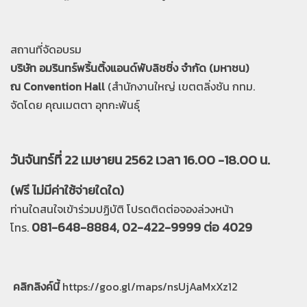
สถานที่จัดอบรม
บริษัท อมรินทร์พริ้นติ้งแอนด์พับลิชชิ่ง จำกัด (มหาชน)
ณ Convention Hall
(สำนักงานใหญ่ เขตตลิ่งชัน กทม.
จัดโดย คุณเมตตา อุทกะพันธ์ุ
วันจันทร์ที่ 22 เมษายน 2562 เวลา 16.00 -18.00 น.
(ฟรี ไม่มีค่าใช้จ่ายใดใด)
ท่านใดสนใจเข้าร่วมปฏิบัติ โปรดติดต่อจองล่วงหน้า
081-648-8884, 02-422-9999 ต่อ 4029
โทร.
คลิกลิงค์นี้
https://goo.gl/maps/nsUjAaMxXz12