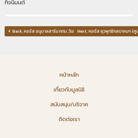
กิจนิมนต์
Back, คอร์ส อนุบาลสาริน กทม. วันที่ 10 พฤศจิกายน 2561
Next, คอร์ส ยุวพุทธิกสมาคมฯ (ศูน
หน้าหลัก
เกี่ยวกับมูลนิธิ
สนับสนุน/บริจาค
ติดต่อเรา