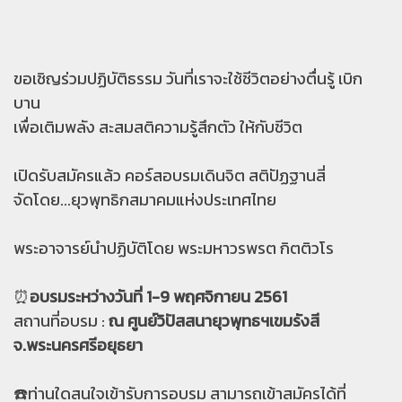
ขอเชิญร่วมปฏิบัติธรรม วันที่เราจะใช้ชีวิตอย่างตื่นรู้ เบิก
บาน
เพื่อเติมพลัง สะสมสติความรู้สึกตัว ให้กับชีวิต
เปิดรับสมัครแล้ว คอร์สอบรมเดินจิต สติปัฏฐานสี่
จัดโดย...ยุวพุทธิกสมาคมแห่งประเทศไทย
พระอาจารย์นำปฏิบัติโดย พระมหาวรพรต กิตติวโร
⏰
อบรมระหว่างวันที่ 1-9 พฤศจิกายน 2561
สถานที่อบรม :
ณ ศูนย์วิปัสสนายุวพุทธฯเขมรังสี
จ.พระนครศรีอยุธยา
☎️ท่านใดสนใจเข้ารับการอบรม สามารถเข้าสมัครได้ที่