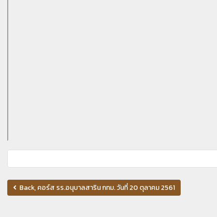
Back, คอร์ส รร.อนุบาลสาริน กทม. วันที่ 20 ตุลาคม 2561