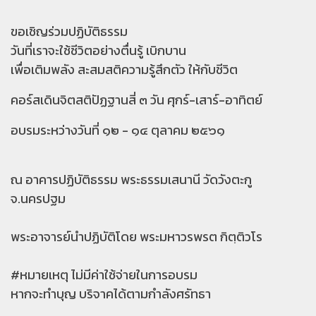
ขอเชิญร่วมปฏิบัติธรรม
วันที่เราจะใช้ชีวิตอย่างตื่นรู้ เบิกบาน
เพื่อเติมพลัง สะสมสติความรู้สึกตัว ให้กับชีวิต
คอร์สเดินจิตสติปัฏฐานสี่ ๓ วัน ศุกร์-เสาร์-อาทิตย์
อบรมระหว่างวันที่ ๑๒ - ๑๔ ตุลาคม ๒๕๖๑
ณ อาคารปฏิบัติธรรม พระธรรมเสนานี วัดวังตะกู
จ.นครปฐม
พระอาจารย์นำปฏิบัติโดย พระมหาวรพรต กิตฺติวโร
#หมายเหตุ ไม่มีค่าใช้จ่ายในการอบรม
หากจะทำบุญ บริจาคได้ตามกำลังศรัทธา
..............................