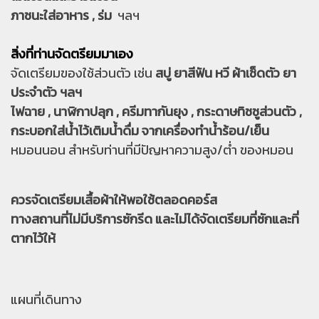
ภาชนะใส่อาหาร , ร่ม
ฯลฯ
สิ่งที่ท่านจัดตรียมมาเอง
จัดเตรียมของใช้ส่วนตัว เช่น
สบู่ ยาสีฟัน หวี ผ้าเช็ดตัว ยา
ประจำตัว ฯลฯ
ไฟฉาย , นาฬิกาปลุก , ครีมทากันยุง , กระดาษทิชชูส่วนตัว ,
กระบอกใส่น้ำไว้เติมน้ำดื่ม จากเครื่องทำน้ำร้อน/เย็น
หมอนนอน สำหรับท่านที่มีปัญหาความสูง/ต่ำ ของหมอน
ควรจัดเตรียมเสื้อผ้าให้พอใช้ตลอดคอร์ส
ทางสถานที่ไม่มีบริการซักรีด และไม่ได้จัดเตรียมที่ซักและที่
ตากไว้ให้
แผนที่เดินทาง