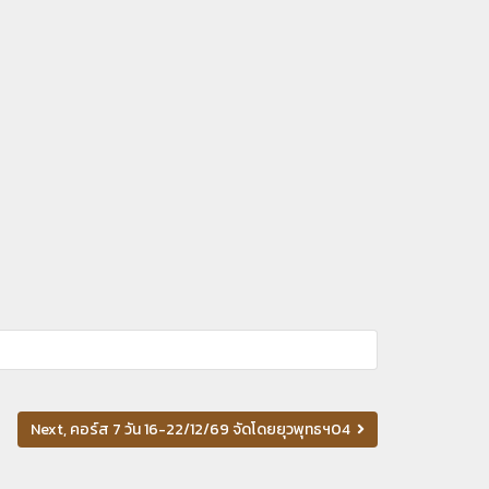
Next, คอร์ส 7 วัน 16-22/12/69 จัดโดยยุวพุทธฯ04