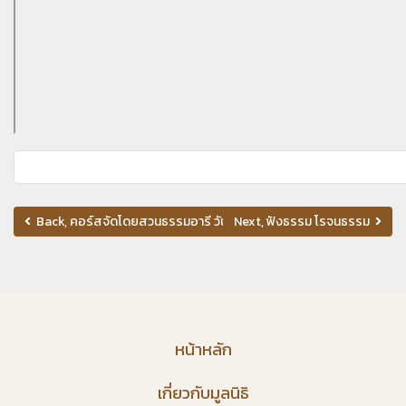
Next, ฟังธรรม โรจนธรรม
Back, คอร์สจัดโดยสวนธรรมอารี วันที่ 31 ต.ค.-2 พ.ย.68
หน้าหลัก
เกี่ยวกับมูลนิธิ