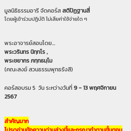
มูลนิธิธรรมอารี จัดคอร์ส
สติปัฏฐานสี่
โดยผู้เข้าร่วมปฏิบัติ ไม่เสียค่าใช้จ่ายใด ๆ
พระอาจารย์สอนโดย...
พระวรินทร นิทฺทโร ,
พระชยากร ภทฺทธมฺโม
(คณะสงฆ์ สวนธรรมพุทธรังสี)
คอร์สอบรม 5 วัน ระหว่างวันที่
9 - 13 พฤศจิกายน
2567
สำคัญมาก
โปรดอ่านข้อความด่านล่างนี้และกรุณาทำตามขั้นตอน