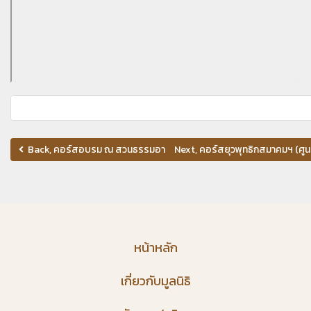
Back, คอร์สอบรม ณ สวนธรรมอารี วันที่ 1-3 พ.ย.67
Next, คอร์สยุวพุทธิกสมาคมฯ (ศูนย
หน้าหลัก
เกี่ยวกับมูลนิธิ