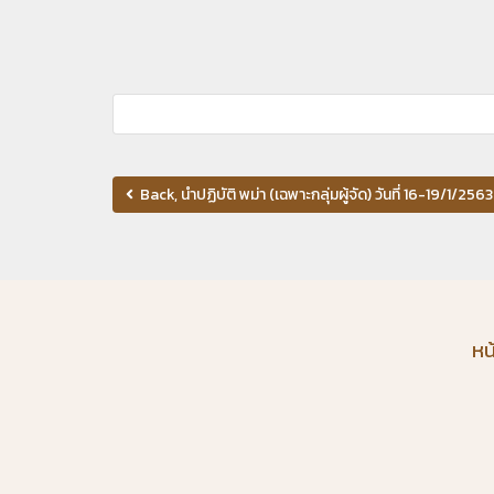
Back, นำปฏิบัติ พม่า (เฉพาะกลุ่มผู้จัด) วันที่ 16-19/1/2563
หน