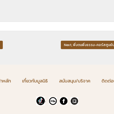
Next, พึ่งตนพึ่งธรรม-คอร์สศูนย์ป
้าหลัก
เกี่ยวกับมูลนิธิ
สนับสนุน/บริจาค
ติดต่อ
.
...
...